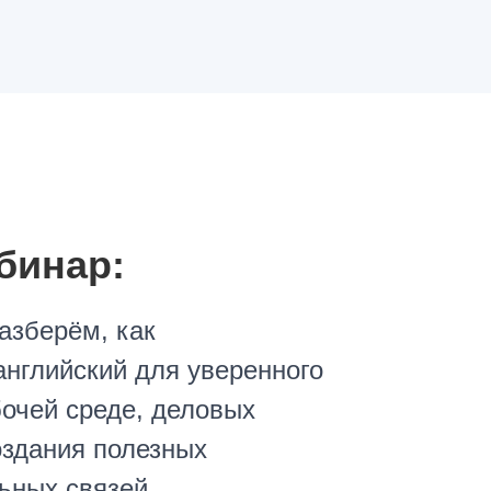
бинар:
азберём, как
английский для уверенного
очей среде, деловых
оздания полезных
ьных связей.