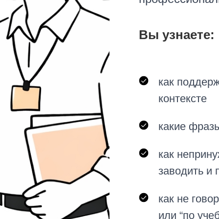
Вы узнаете:
как поддер
контексте
какие фразы
как неприн
заводить и
как не гово
или “по уче