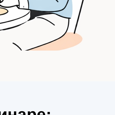
инаре: